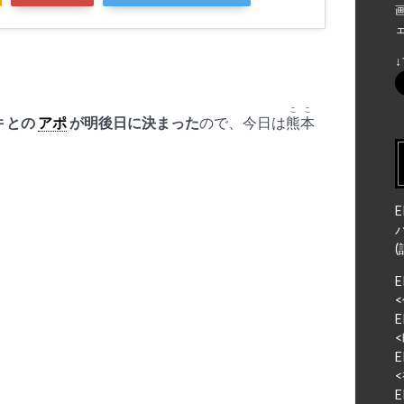
ここ
 との
アポ
が明後日に決まった
ので、今日は
熊本
E
<
E
<
E
<
E