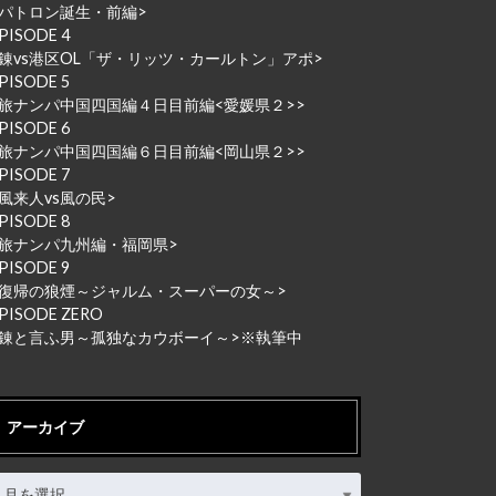
パトロン誕生・前編
>
PISODE 4
錬vs港区OL「ザ・リッツ・カールトン」アポ
>
PISODE 5
旅ナンパ中国四国編４日目前編<愛媛県２>
>
PISODE 6
旅ナンパ中国四国編６日目前編<岡山県２>
>
PISODE 7
風来人vs風の民
>
PISODE 8
旅ナンパ九州編・福岡県
>
PISODE 9
復帰の狼煙～ジャルム・スーパーの女～
>
PISODE ZERO
<錬と言ふ男～孤独なカウボーイ～
>※執筆中
アーカイブ