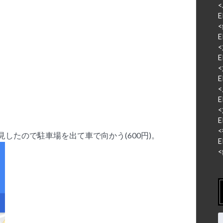
<
E
<
E
<
E
<
E
<
E
<
E
<
したので駐車場を出て車で向かう(600円)。
E