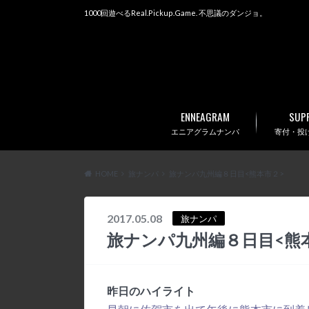
1000回遊べるReal.Pickup.Game. 不思議のダンジョ。
ENNEAGRAM
SUP
エニアグラムナンパ
寄付・投げ銭
HOME
旅ナンパ
旅ナンパ九州編８日目<熊本市２>
2017.05.08
旅ナンパ
旅ナンパ九州編８日目<熊
昨日のハイライト