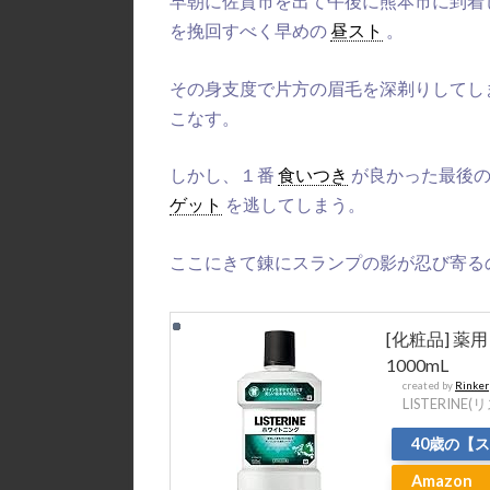
早朝に
佐賀市を出て午後に熊本市に到着
を挽回すべく
早めの
昼スト
。
その身支度で片方の眉毛を深剃りしてし
こなす。
しかし、１番
食いつき
が良かった最後
ゲット
を逃してしまう。
ここにきて錬にスランプの影が忍び寄る
[化粧品] 
1000mL
created by
Rinker
LISTERINE
40歳の【
Amazon