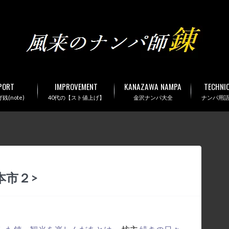
PORT
IMPROVEMENT
KANAZAWA NAMPA
TECHNI
(note)
40代の【スト値上げ】
金沢ナンパ大全
ナンパ用
本市２>