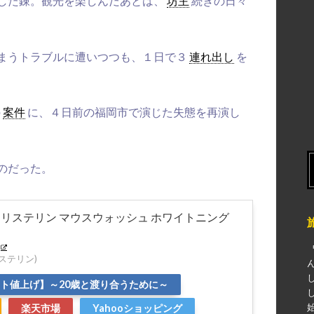
した錬。観光を楽しんだあとは、
坊主
続きの日々
まうトラブルに遭いつつも、１日で３
連れ出し
を
の
案件
に、４日前の福岡市で演じた失態を再演し
のだった。
薬用 リステリン マウスウォッシュ ホワイトニング
(リステリン)
スト値上げ】～20歳と渡り合うために～
楽天市場
Yahooショッピング