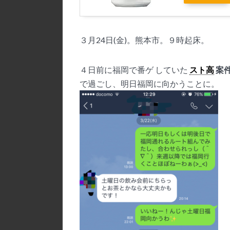
３月24日(金)。熊本市。９時起床。
４日前に福岡で番ゲ していた
スト高
案件
で過ごし、明日福岡に向かうことに。