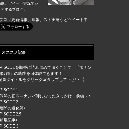
画像、ツイート実況でシ
ェアするブログ。
↓ブログ更新情報、即報、スト実況などツイート中
オススメ記事！
EPISODEを順番に読み進めて頂くことで、「旅ナン
パ師 錬」の軌跡を追体験できます！
(記事タイトルをクリックorタップして下さい。)
PISODE 1
偶然の初即～ナンパ師になったきっかけ・前編～
>
PISODE 2
暗闇の道化師
>
PISODE 2.5
補足記事
>
PISODE 3