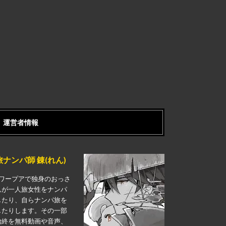
運営者情報
旅ナンパ師 錬(れん)
ワープアで独身のおっさ
んが一人旅女性をナンパ
したり、自らナンパ旅を
したりします。その一部
始終を無料動画や音声、