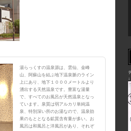
湯らっくすの温泉源は、雲仙、金峰
山、阿蘇山を結ぶ地下温泉脈のライン
上にあり、地下１０００メートルより
湧出する天然温泉です。豊富な湯量
で、すべてのお風呂が天然温泉となっ
ています。泉質は弱アルカリ単純温
泉、特別深い所のお湯なので、温泉効
果のもととなる鉱質含有量が多い。お
風呂は和風呂と洋風呂があり、それぞ