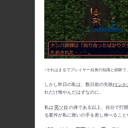
↑それはまるでプレイヤー自身の知識と経験で
しかし昨日の私は、数日前の失敗
(リンク
れだけ悔やんだはずなのに。
私は
完ソロ
の身である以上、自分で打開
る案件が私に救いの手を差し伸べること