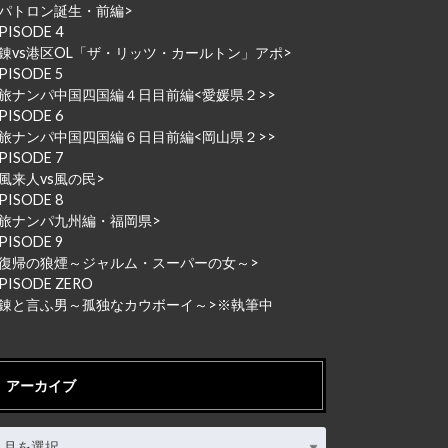
パトロン誕生・前編
>
PISODE 4
錬vs港区OL「ザ・リッツ・カールトン」アポ
>
PISODE 5
旅ナンパ中国四国編４日目前編<愛媛県２>
>
PISODE 6
旅ナンパ中国四国編６日目前編<岡山県２>
>
PISODE 7
風来人vs風の民
>
PISODE 8
旅ナンパ九州編・福岡県
>
PISODE 9
復帰の狼煙～ジャルム・スーパーの女～
>
PISODE ZERO
<錬と言ふ男～孤独なカウボーイ～
>※執筆中
アーカイブ