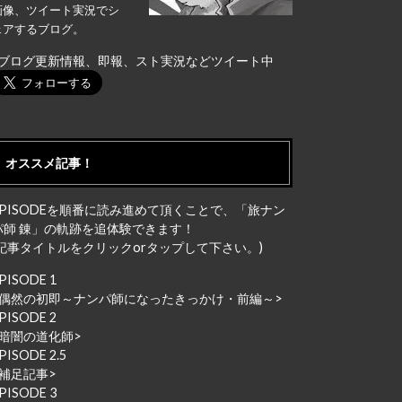
画像、ツイート実況でシ
ェアするブログ。
↓ブログ更新情報、即報、スト実況などツイート中
オススメ記事！
EPISODEを順番に読み進めて頂くことで、「旅ナン
パ師 錬」の軌跡を追体験できます！
(記事タイトルをクリックorタップして下さい。)
PISODE 1
偶然の初即～ナンパ師になったきっかけ・前編～
>
PISODE 2
暗闇の道化師
>
PISODE 2.5
補足記事
>
PISODE 3