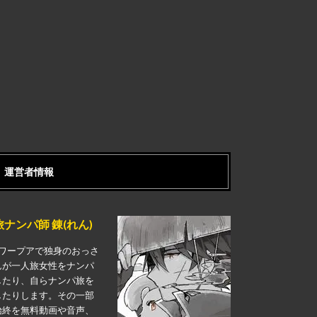
運営者情報
旅ナンパ師 錬(れん)
ワープアで独身のおっさ
んが一人旅女性をナンパ
したり、自らナンパ旅を
したりします。その一部
始終を無料動画や音声、