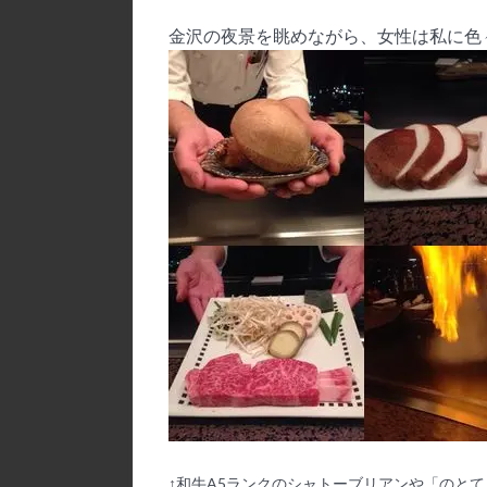
金沢の夜景を眺めながら、女性は私に色
↑
和牛
A5
ランクのシャトーブリアンや「のとて