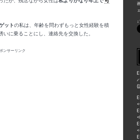
ったが、残念ながら女性は
私よりかなり年上で
可
ゲット
の私は、年齢を問わずもっと女性経験を積
誘いに乗ることにし、連絡先を交換した。
ポンサーリンク
E
<
E
<
E
<
E