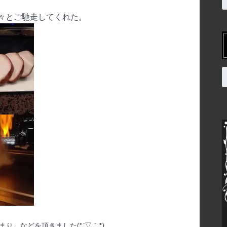
々とご馳走してくれた。
まり」などを頂きました
(*´
▽｀
*)