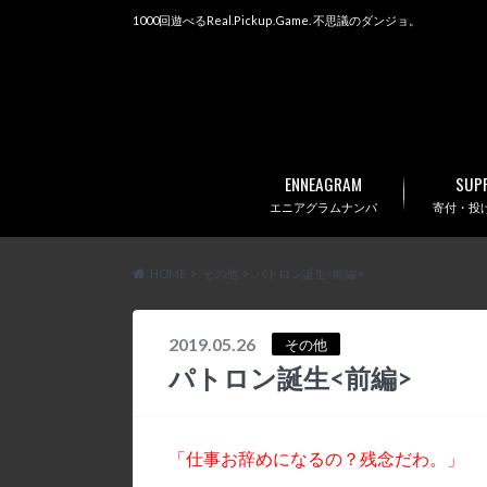
1000回遊べるReal.Pickup.Game. 不思議のダンジョ。
ENNEAGRAM
SUP
エニアグラムナンパ
寄付・投げ銭
HOME
その他
パトロン誕生<前編>
2019.05.26
その他
パトロン誕生<前編>
「仕事お辞めになるの？残念だわ。」