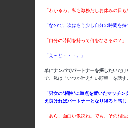
「わかるわ。私も激務だしお休みの日も
「なので、次はもう少し自分の時間を持
「自分の時間を持って何をなさるの？」
「え～と・・・。」
単に
ナンパでパートナーを探したい
だけ
で、私は「いつか叶えたい願望」を話す
「男女の
“
相性
“
に重点を置いたマッチン
え良ければパートナーとなり得る
と感じ
「あら、面白い仮説ね。でも、その相性