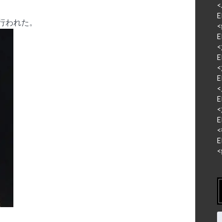
<
E
行われた。
<
E
<
E
<
E
<
E
<
E
<
E