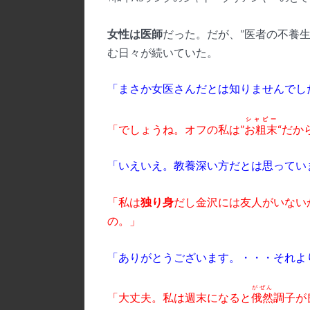
女性は医師
だった。だが、”医者の不養
む日々が続いていた。
「まさか女医さんだとは知りませんでし
シャビー
「でしょうね。オフの私は”
お粗末
“だか
「いえいえ。教養深い方だとは思ってい
「私は
独り身
だし金沢には友人がいない
の。」
「ありがとうございます。・・・それよ
がぜん
「大丈夫。私は週末になると
俄然
調子が