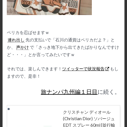
ペリカを忍ばせますｗ
連れ出し
先の支払いで「石川の通貨はペリカだよ？」と
か、
声かけ
で「さっき地下から出てきたばかりなんですけ
ど・・・」とか言ってみたいですｗ
それでは、楽しんできます！
ツイッターで状況報告
もし
ますので、是非！
旅ナンパ九州編１日目
に続く。
クリスチャン ディオール
(Christian Dior) ソバージュ
EDT スプレー 60ml [並行輸