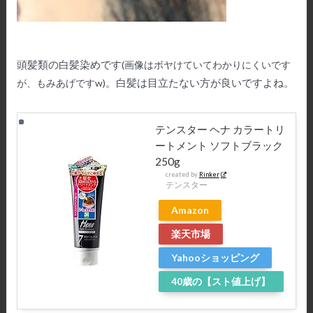
頭髪類の白髪染めです
(画像はボヤけていてわかりにくいです
。白髪は目立たない方が良いですよね。
が、もみあげですw)
テンスター ヘナ カラートリ
ートメント ソフトブラック
250g
created by
Rinker
テンスター
Amazon
楽天市場
Yahooショッピング
40歳の【スト値上げ】
～20歳と渡り合うため