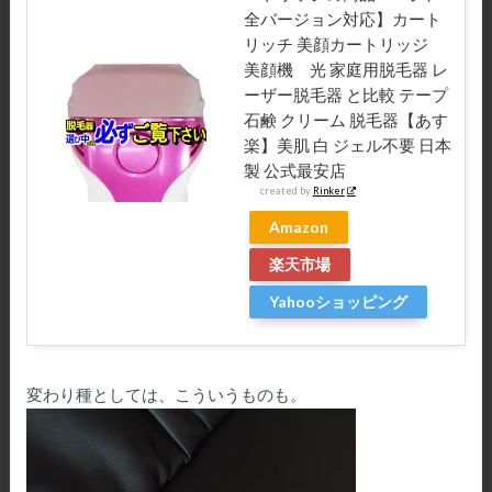
全バージョン対応】カート
リッチ 美顔カートリッジ
美顔機 光 家庭用脱毛器 レ
ーザー脱毛器 と比較 テープ
石鹸 クリーム 脱毛器【あす
楽】美肌 白 ジェル不要 日本
製 公式最安店
created by
Rinker
Amazon
楽天市場
Yahooショッピング
変わり種としては、こういうものも。