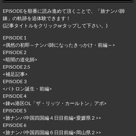
EPISODEを順番に読み進めて頂くことで、「旅ナンパ師
錬」の軌跡を追体験できます！
(記事タイトルをクリックorタップして下さい。)
EPISODE 1
<
偶然の初即～ナンパ師になったきっかけ・前編～
>
EPISODE 2
<
暗闇の道化師
>
EPISODE 2.5
<
補足記事
>
EPISODE 3
<
パトロン誕生・前編
>
EPISODE 4
<
錬vs港区OL「ザ・リッツ・カールトン」アポ
>
EPISODE 5
<
旅ナンパ中国四国編４日目前編<愛媛県２>
>
EPISODE 6
<
旅ナンパ中国四国編６日目前編<岡山県２>
>