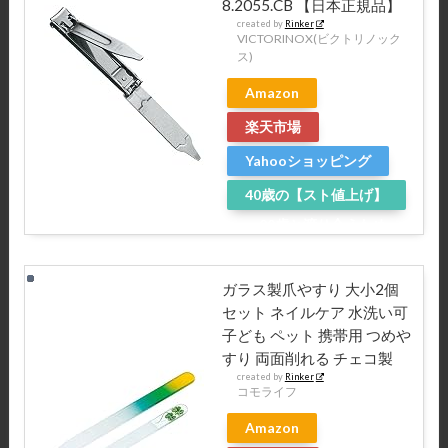
8.2055.CB 【日本正規品】
created by
Rinker
VICTORINOX(ビクトリノック
ス)
Amazon
楽天市場
Yahooショッピング
40歳の【スト値上げ】
～20歳と渡り合うため
に～
ガラス製爪やすり 大小2個
セット ネイルケア 水洗い可
子ども ペット 携帯用 つめや
すり 両面削れる チェコ製
created by
Rinker
コモライフ
Amazon