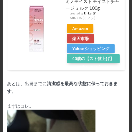
ミノモイスト モイストチャ
ージ ミルク 100g
created by
Rinker
MINON(ミノン)
Amazon
楽天市場
Yahooショッピング
40歳の【スト値上げ】
～20歳と渡り合うため
に～
あとは、出発までに
清潔感を最高な状態に保っておきま
す
。
まずはコレ。