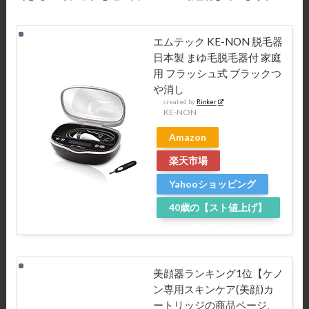
エムテック KE-NON 脱毛器
日本製 まゆ毛脱毛器付 家庭
用 フラッシュ式 ブラックつ
や消し
created by
Rinker
KE-NON
Amazon
楽天市場
Yahooショッピング
40歳の【スト値上げ】
～20歳と渡り合うため
に～
美顔器ランキング1位【ケノ
ン専用スキンケア(美顔)カ
ートリッジの商品ページ、