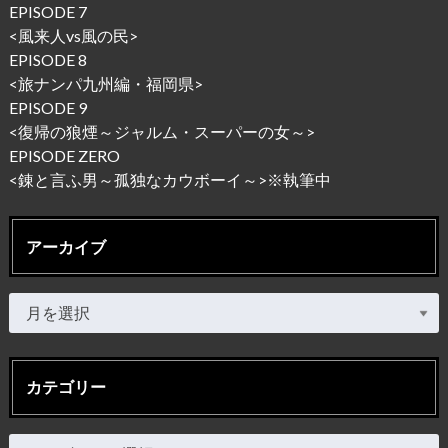
EPISODE 7
<
風来人vs風の民
>
EPISODE 8
<
旅ナンパ九州編・福岡県
>
EPISODE 9
<
復帰の狼煙～ジャルム・スーパーの女～
>
EPISODE ZERO
<錬と言ふ男～孤独なカウボーイ～
>※執筆中
アーカイブ
カテゴリー