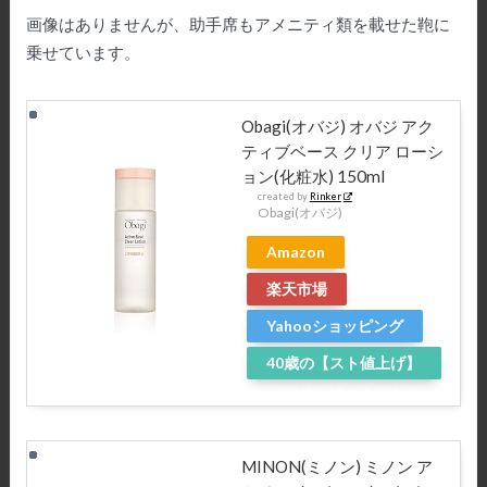
画像はありませんが、助手席もアメニティ類を載せた鞄に
乗せています。
Obagi(オバジ) オバジ アク
ティブベース クリア ローシ
ョン(化粧水) 150ml
created by
Rinker
Obagi(オバジ)
Amazon
楽天市場
Yahooショッピング
40歳の【スト値上げ】
～20歳と渡り合うため
に～
MINON(ミノン) ミノン ア