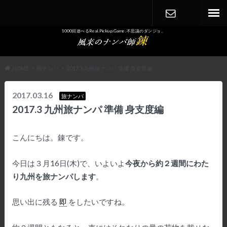
1000回遊べるReal.Pickup.Game. 不思議のダンジョ。
CONTACT
HOME
旅ナンパ
2017.3 九州旅ナンパ 準備 身支度編
2017.03.16
旅ナンパ
2017.3 九州旅ナンパ 準備 身支度編
こんにちは。錬です。
今日は３月16日(木)で、いよいよ
今夜から約２週間にわた
り九州を旅ナンパします
。
思い出に残る
即
をしたいですね。