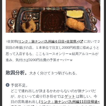
↑佐賀県
(リンク：旅ナンパ九州編６日目<佐賀県>)
に次いで２
回目の串揚げの店。１本単位で注文し2000円程度に収めようと
思って入店するも、ここもコースオンリーｗ結局アルコールが
進み、気付けば3200円出費の予算オーバーｗ
敗因分析。
大きく分けて３つ挙げられる。
予習不足。
どこで連れ出しが決まるかわからないのが旅ナンパだ
が、かといって成り行き任せでは
ゲット
は難しい。今
日の宮島連れ出し
(リンク：旅ナンパ九州編11日目帰途<