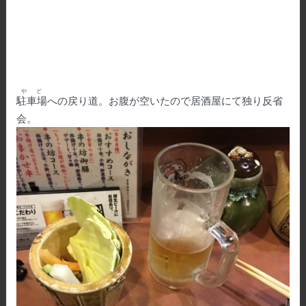
やど
駐車場
への戻り道。お腹が空いたので居酒屋にて独り反省
会。