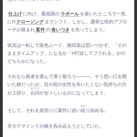
仕上げ
に向け、最低限の
ラポール
を築いたところで一気
にH
クロージング
までシフト。
しかし、露骨な性的アプロ
ーチが疎まれ
案件
の
食いつき
を失ってしまう。
状況は一転して敗色ムード。挽回策は思いつかず、「その
ままタイムアップ」になるか「H打診してフラれる」かの
どちらかになった。
それなら後者を選んで潔く散ろう―――。そう思い口を開
いた錬だったが、目の前の女性を失いたくない気持ちの方
セリフ
が上回り、
台詞
が女々しいものになってしまう。
すが
そして、それを皮切りに案件に追い
縋
り始める。
非モテマインドが錬を呑み込もうとしていた。