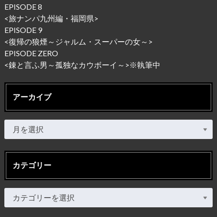
EPISODE 8
<
旅ナンパ九州編・福岡県
>
EPISODE 9
<
復帰の狼煙～ジャルム・スーパーの女～
>
EPISODE ZERO
<錬と言ふ男～孤独なカウボーイ～
>※執筆中
アーカイブ
カテゴリー