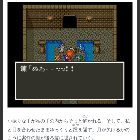
ほど
小振りな手が私の手の内からそっと
解
かれる。そして、私
きびす
と目を合わせたままゆっくりと
踵
を返す。月が欠けるかの
ように案件の顔が後ろ髪に隠されていく。