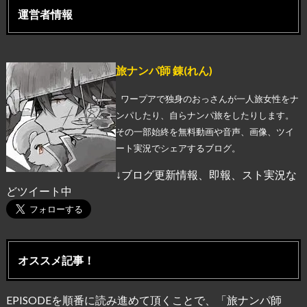
運営者情報
旅ナンパ師 錬(れん)
ワープアで独身のおっさんが一人旅女性をナ
ンパしたり、自らナンパ旅をしたりします。
その一部始終を無料動画や音声、画像、ツイ
ート実況でシェアするブログ。
↓ブログ更新情報、即報、スト実況な
どツイート中
オススメ記事！
EPISODEを順番に読み進めて頂くことで、「旅ナンパ師