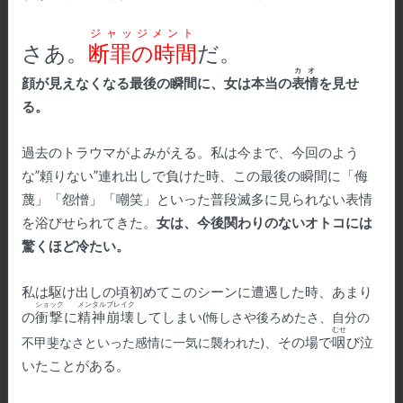
ジャッジメント
さあ。
断罪の時間
だ。
カオ
顔が見えなくなる最後の瞬間に、女は本当の
表情
を見せ
る。
過去のトラウマがよみがえる。私は今まで、今回のよう
な”頼りない”連れ出しで負けた時、この最後の瞬間に「侮
蔑」「怨憎」「嘲笑」といった普段滅多に見られない表情
を浴びせられてきた。
女は、今後関わりのないオトコには
驚くほど冷たい。
私は駆け出しの頃初めてこのシーンに遭遇した時、あまり
ショック
メンタルブレイク
の
衝撃
に
精神崩壊
してしまい
(悔しさや後ろめたさ、自分の
むせ
、その場で
咽
び泣
不甲斐なさといった感情に一気に襲われた)
いたことがある。