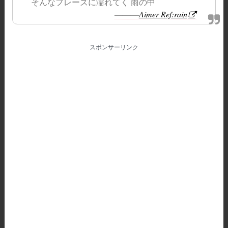
そんなフレーズに濡れてく 雨の中
―――
Aimer Ref:rain
スポンサーリンク