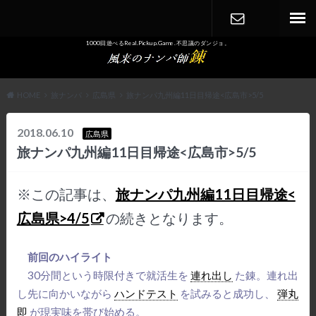
1000回遊べるReal.Pickup.Game. 不思議のダンジョ。
CONTACT
HOME
旅ナンパ
広島県
旅ナンパ九州編11日目帰途<広島市>5/5
2018.06.10
広島県
旅ナンパ九州編11日目帰途<広島市>5/5
※この記事は、
旅ナンパ九州編11日目帰途<
広島県>4/5
の続きとなります。
前回のハイライト
30分間という時限付きで就活生を
連れ出し
た錬。連れ出
し先に向かいながら
ハンドテスト
を試みると成功し、
弾丸
即
が現実味を帯び始める。