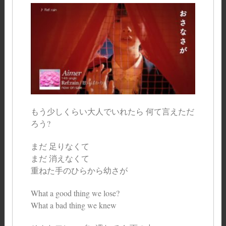
もう少しくらい大人でいれたら 何て言えただ
ろう?
まだ 足りなくて
まだ 消えなくて
重ねた手のひらから幼さが
What a good thing we lose?
What a bad thing we knew