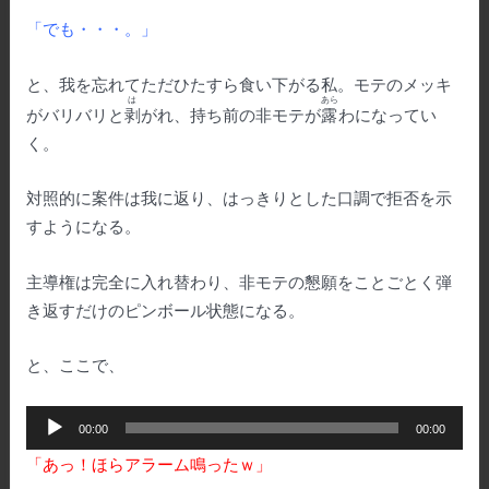
「でも・・・。」
と、我を忘れてただひたすら食い下がる私。モテのメッキ
は
あら
がバリバリと
剥
がれ、持ち前の非モテが
露
わになってい
く。
対照的に案件は我に返り、はっきりとした口調で拒否を示
すようになる。
主導権は完全に入れ替わり、非モテの懇願をことごとく弾
き返すだけのピンボール状態になる。
と、ここで、
音
00:00
00:00
声
「あっ！ほらアラーム鳴ったｗ」
プ