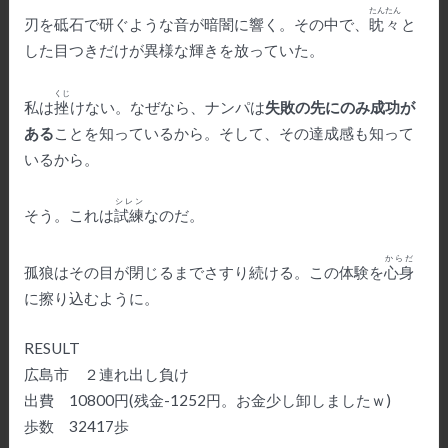
たんたん
刃を砥石で研ぐような音が暗闇に響く。その中で、
眈々
と
した目つきだけが異様な輝きを放っていた。
くじ
私は
挫
けない。なぜなら、ナンパは
失敗の先にのみ成功が
ある
ことを知っているから。そして、その達成感も知って
いるから。
シレン
そう。これは
試練
なのだ。
からだ
孤狼はその目が閉じるまでさすり続ける。この体験を
心身
に擦り込むように。
RESULT
広島市 ２連れ出し負け
出費 10800円(残金-1252円。お金少し卸しましたｗ)
歩数 32417歩