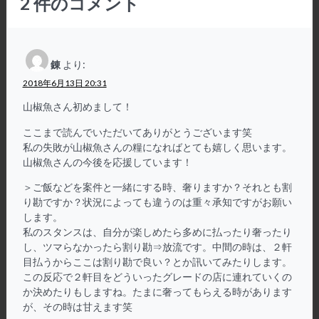
2
件のコメント
錬
より:
2018年6月13日 20:31
山椒魚さん初めまして！
ここまで読んでいただいてありがとうございます笑
私の失敗が山椒魚さんの糧になればとても嬉しく思います。
山椒魚さんの今後を応援しています！
＞ご飯などを案件と一緒にする時、奢りますか？それとも割
り勘ですか？状況によっても違うのは重々承知ですがお願い
します。
私のスタンスは、自分が楽しめたら多めに払ったり奢ったり
し、ツマらなかったら割り勘⇒放流です。中間の時は、２軒
目払うからここは割り勘で良い？とか訊いてみたりします。
この反応で２軒目をどういったグレードの店に連れていくの
か決めたりもしますね。たまに奢ってもらえる時があります
が、その時は甘えます笑