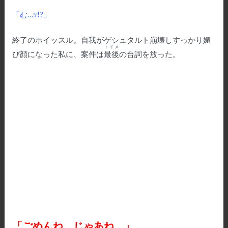
レ
ー
「む…ｯ!?」
ヤ
ー
終了のホイッスル。自我がゲシュタルト崩壊しすっかり媚
トドメ
び顔になった私に、案件は
最後
の台詞を放った。
「ごめんね。じゃあね。」