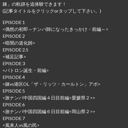
錬」の軌跡を追体験できます！
(記事タイトルをクリックorタップして下さい。)
EPISODE 1
<
偶然の初即～ナンパ師になったきっかけ・前編～
>
EPISODE 2
<
暗闇の道化師
>
EPISODE 2.5
<
補足記事
>
EPISODE 3
<
パトロン誕生・前編
>
EPISODE 4
<
錬vs港区OL「ザ・リッツ・カールトン」アポ
>
EPISODE 5
<
旅ナンパ中国四国編４日目前編<愛媛県２>
>
EPISODE 6
<
旅ナンパ中国四国編６日目前編<岡山県２>
>
EPISODE 7
<
風来人vs風の民
>