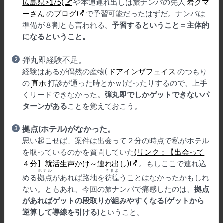
広島県>1/5)
や本通連れ出しは旅ナンパの先人
岩クマ
ーさん
の
ブログ
で予習可能だったはずだ。ナンパは
準備が８割とも言われる。
予習するということ＝主体的
になるということ。
弾丸即経験不足。
経験はあるが偶然の産物(
ドアインザフェイス
のつもり
の
直ホ
打診が通った時とかｗ)だったりするので、上手
くリードできなかった。
弾丸即でしかゲットできないパ
ターンがある
ことを覚えておこう。
拠点(ホテル)がなかった。
思い起こせば、案件は出会って２分の時点で私がホテル
を取っているのかを質問していた
(リンク：【出会って
４分】就活生声かけ～連れ出し)
。もしここで連れ込
ホテル
さまよ
める
拠点
があれば路地を
彷徨
うことはなかったかもしれ
ない。ともあれ、今回の旅ナンパで痛感したのは、
拠点
があればゲットの段取りが組みやすくなる(ゲットから
逆算して導線を引ける)
ということ。