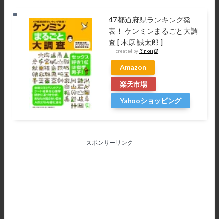
47都道府県ランキング発
表！ ケンミンまるごと大調
査 [ 木原 誠太郎 ]
created by
Rinker
Amazon
楽天市場
Yahooショッピング
スポンサーリンク