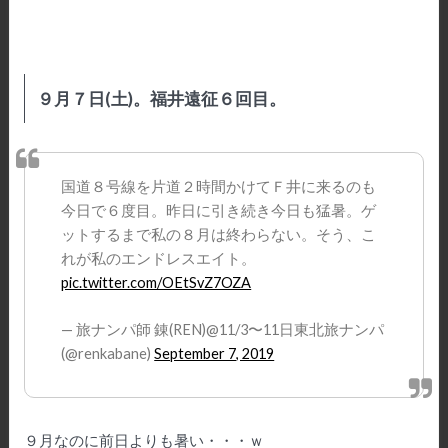
９月７日(土)。福井遠征６回目。
国道８号線を片道２時間かけてＦ井に来るのも
今日で６度目。昨日に引き続き今日も猛暑。ゲ
ットするまで私の８月は終わらない。そう、こ
れが私のエンドレスエイト。
pic.twitter.com/OEtSvZ7OZA
— 旅ナンパ師 錬(REN)@11/3〜11日東北旅ナンパ
(@renkabane)
September 7, 2019
９月なのに前日よりも暑い・・・ｗ