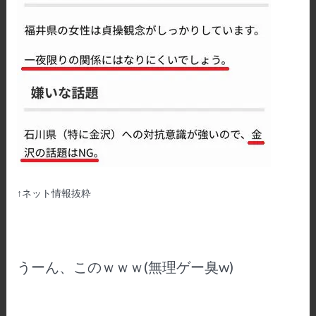
↑ネット情報抜粋
うーん、このｗｗｗ(無理ゲー臭w)