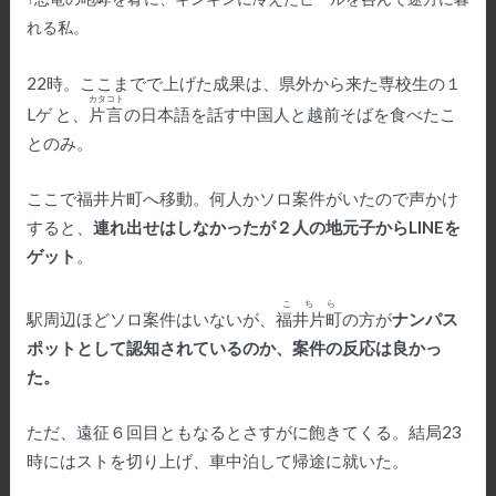
れる私。
22時。ここまでで上げた成果は、県外から来た専校生の１
カタコト
Lゲ と、
片言
の日本語を話す中国人と越前そばを食べたこ
とのみ。
ここで福井片町へ移動。何人かソロ案件がいたので声かけ
すると、
連れ出せはしなかったが２人の地元子からLINEを
ゲット
。
こちら
駅周辺ほどソロ案件はいないが、
福井片町
の方が
ナンパス
ポットとして認知されているのか、案件の反応は良かっ
た。
ただ、遠征６回目ともなるとさすがに飽きてくる。結局23
時にはストを切り上げ、車中泊して帰途に就いた。