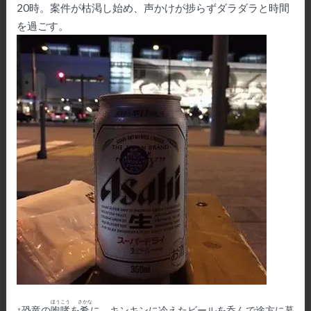
20時。案件が枯渇し始め、声かけが捗らずダラダラと時間
を過ごす。
ほうこう
さかな
↑恐竜の
咆哮
を
肴
に、キンキンに冷えたビールを呑んで途方に暮