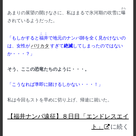
さら
あまりの展望の開けなさに、私はまるで氷河期の吹雪に
曝
されているようだった。
ここ
「もしかすると
福井
で地元のナンパ師を全く見かけないの
は、女性が
バリカタ
すぎて
絶滅
してしまったのではない
か・・・？」
そう、ここの恐竜たちのように・・・。
「こうなれば準即に賭けるしかない・・・！」
私は今回もストを早めに切り上げ、帰途に就いた。
【福井ナンパ遠征】８日目「エンドレスエイ
ト」
に続く