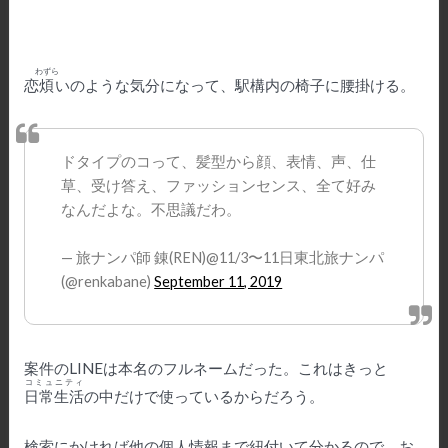
わずら
恋
煩
いのような気分になって、駅構内の椅子に腰掛ける。
ドタイプのコって、髪型から顔、表情、声、仕
草、受け答え、ファッションセンス、全て好み
なんだよな。不思議だわ。
— 旅ナンパ師 錬(REN)@11/3〜11日東北旅ナンパ
(@renkabane)
September 11, 2019
案件のLINEは本名のフルネームだった。これはきっと
コミュニティ
日常生活
の中だけで使っているからだろう。
検索にかければ他の個人情報まで紐付いて分かるので、お