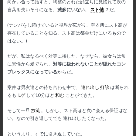
向かい合って話すと、均整のとれた顔立ちに
見惚
れて次の
言葉を失いそうになる。
滅多にいない、
スト値
７
だ。
(ナンパをし続けていると視界が広がり、至る所にスト高が
存在していることを知る。スト高は都会だけにいるもので
はない。)
だが、私はなるべく対等に接した。なぜなら、彼女らは常
に異性から愛でられ、
対等に扱われないことが隠れたコン
プレックスになっている
からだ。
案件は男友達との待ち合わせ中で、
連れ出し
打診
は断られ
るも
Lゲ
して10分ほど
和む
ことができた。
そして一旦
放流
。しかし、スト高ほど次に会える保証はな
い。なので引き返してでも 連れ出し たくなった。
というより、すでに引き返していた。