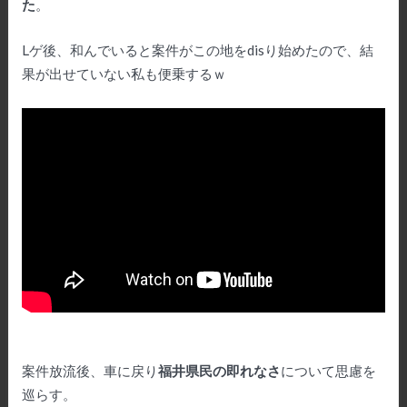
た
。
Lゲ後、和んでいると案件がこの地をdisり始めたので、結
果が出せていない私も便乗するｗ
案件放流後、車に戻り
福井県民の即れなさ
について思慮を
巡らす。