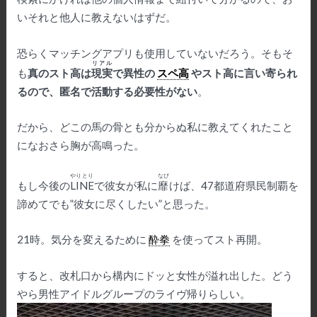
いそれと他人に教えないはずだ。
恐らくマッチングアプリも使用していないだろう。そもそ
リアル
も
真のスト高は
現実
で異性の
スペ高
やスト高に言い寄られ
るので、匿名で活動する必要性がない
。
だから、どこの馬の骨とも分からぬ私に教えてくれたこと
になおさら胸が高鳴った。
やりとり
なび
もし今後の
LINE
で彼女が私に
靡
けば、47都道府県民制覇を
諦めてでも”彼女に尽くしたい”と思った。
21時。気分を変えるために
酔拳
を使ってスト再開。
すると、改札口から構内にドッと女性が溢れ出した。どう
やら男性アイドルグループのライヴ帰りらしい。