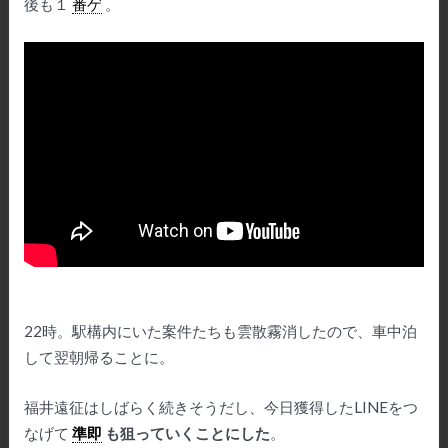
後も１
番ゲ
。
22時。駅構内にいた案件たちも雲散霧消したので、車中泊
して翌朝帰ることに。
福井遠征はしばらく続きそうだし、今日獲得したLINEをつ
なげて
準即
も狙っていくことにした
。