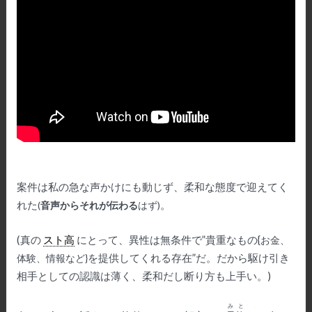
案件は私の急な声かけにも動じず、柔和な態度で迎えてく
れた
。
(
音声からそれが伝わる
はず
)
(真の
スト高
にとって、異性は無条件で”貴重なもの{
お金、
を提供してくれる存在”だ。だから駆け引き
体験、情報など
}
相手としての認識は薄く、柔和だし断り方も上手い。)
みと