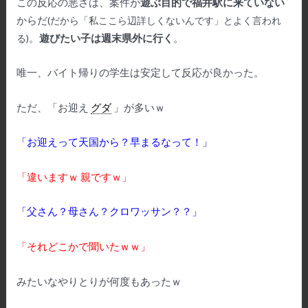
この反応の悪さは、案件が
遊ぶ目的で福井駅に来ていない
からだ
(
だから「私ここら辺詳しくないんです」とよく言われ
。
遊びたい子は週末県外に行く
。
る)
唯一、バイト帰りの学生は安定して反応が良かった。
ただ、「お迎え
グダ
」が多いｗ
「お迎えって天国から？早まるなって！」
「違いますｗ
親ですｗ」
「父さん？母さん？クロワッサン？？」
「それどこかで聞いたｗｗ」
みたいなやりとりが何度もあったｗ