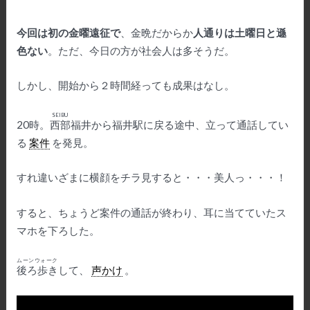
今回は初の金曜遠征で
、金晩だからか
人通りは土曜日と遜
色ない
。ただ、今日の方が社会人は多そうだ。
しかし、開始から２時間経っても成果はなし。
SEIBU
20時。
西部
福井から福井駅に戻る途中、立って通話してい
る
案件
を発見。
すれ違いざまに横顔をチラ見すると・・・美人っ・・・！
すると、ちょうど案件の通話が終わり、耳に当てていたス
マホを下ろした。
ムーンウォーク
後ろ歩き
して、
声かけ
。