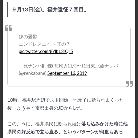
９月13日(金)。福井遠征７回目。
錬の憂鬱
エンドレスエイト 其の７
pic.twitter.com/8YlbL3IQr5
— 旅ナンパ師 錬(REN)@11/3〜11日東北旅ナンパ
(@renkabane)
September 13, 2019
18時。福井駅周辺でスト開始。地元子に断られまくった
後、ようやく京都出身のJDからLゲ。
このように、福井県民に断られ続け
落ち込みかけた時に他
県民の好反応で立ち直る、というパターンが何度もあっ