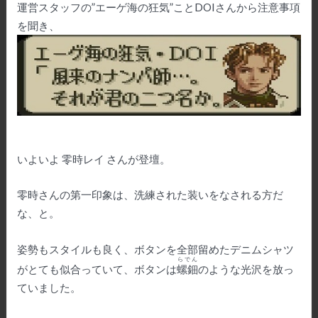
運営スタッフの”エーゲ海の狂気”こと
DOI
さんから注意事項
を聞き、
いよいよ 零時レイ さんが登壇。
零時さんの第一印象は、洗練された装いをなされる方だ
な、と。
姿勢もスタイルも良く、ボタンを全部留めたデニムシャツ
らでん
がとても似合っていて、ボタンは
螺鈿
のような光沢を放っ
ていました。