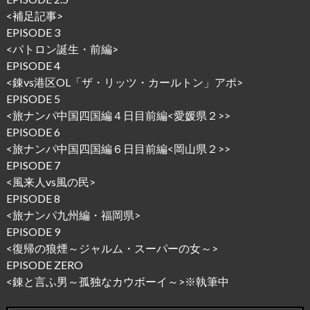
<
補足記事
>
EPISODE 3
<
パトロン誕生・前編
>
EPISODE 4
<
錬vs港区OL「ザ・リッツ・カールトン」アポ
>
EPISODE 5
<
旅ナンパ中国四国編４日目前編<愛媛県２>
>
EPISODE 6
<
旅ナンパ中国四国編６日目前編<岡山県２>
>
EPISODE 7
<
風来人vs風の民
>
EPISODE 8
<
旅ナンパ九州編・福岡県
>
EPISODE 9
<
復帰の狼煙～ジャルム・スーパーの女～
>
EPISODE ZERO
<錬と言ふ男～孤独なカウボーイ～
>※執筆中