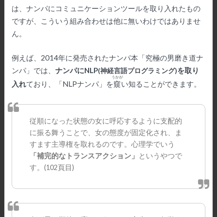
は、ナンパにコミュニケーションツールを取り入れたもの
ですが、こういう組み合わせは他に無いわけではありませ
ん。
例えば、2014年に発売されたナンパ本「究極の男磨き道ナ
ンパ」では、
ナンパにNLP
を取り
(
神経言語プログラミング
)
うかが
入れ
ており、「NLPナンパ」を
窺
い知ることができます。
従順になった状態の女に呼応するように支配的
に振る舞うことで、女の態度が固定化され、ま
すます主導権を取れるのです。心理学でいう
「補完的なトランスアクション」
というやつで
す。(102頁目)