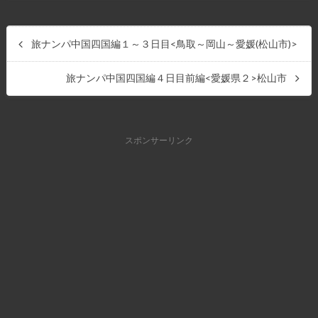
旅ナンパ中国四国編１～３日目<鳥取～岡山～愛媛(松山市)>
旅ナンパ中国四国編４日目前編<愛媛県２>松山市
スポンサーリンク