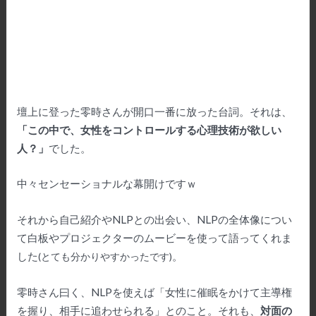
壇上に登った零時さんが開口一番に放った台詞。それは、
「この中で、女性をコントロールする心理技術が欲しい
人？」
でした。
中々センセーショナルな幕開けですｗ
それから自己紹介やNLPとの出会い、NLPの全体像につい
て白板やプロジェクターのムービーを使って語ってくれま
した
。
(
とても分かりやすかったです
)
零時さん曰く、NLPを使えば「女性に催眠をかけて主導権
を握り、相手に追わせられる」とのこと。それも、
対面の