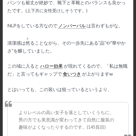
パンツも裾丈が絶妙で、靴下と革靴とのバランスも良かっ
たです。
(上下共に女性受けしそうです。)
NLPをしている方なので
ノンバーバル
は言わずもがな。
さ
清潔感は
然
ることながら、その一歩先にある”品”や”華やか
さ”を醸していました。
この域に入ると
ハロー効果
が現れてくるので、「私は無職
だ」と言ってもギャップで
食いつき
が上がりますw
とはいっても、この装いは狙っているというより、
よりレベルの高い女子を落としていくうちに、
男の方でも美意識が変わってきて自然に服装の
趣味がよくなったりするのです。(145頁目)