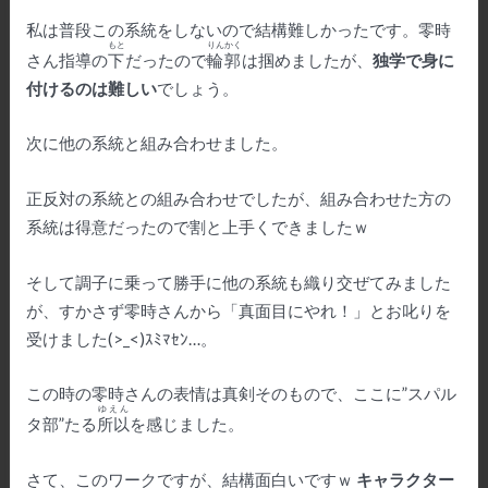
私は普段この系統をしないので結構難しかったです。零時
もと
りんかく
さん指導の
下
だったので
輪郭
は掴めましたが、
独学で身に
付けるのは難しい
でしょう。
次に他の系統と組み合わせました。
正反対の系統との組み合わせでしたが、組み合わせた方の
系統は得意だったので割と上手くできましたｗ
そして調子に乗って勝手に他の系統も織り交ぜてみました
が、すかさず零時さんから「真面目にやれ！」とお叱りを
受けました(>_<)ｽﾐﾏｾﾝ…。
この時の零時さんの表情は真剣そのもので、ここに”スパル
ゆえん
タ部”たる
所以
を感じました。
さて、このワークですが、結構面白いですｗ
キャラクター