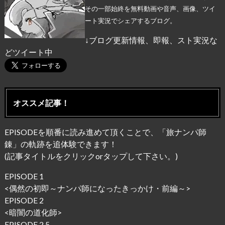
その一部始終を無料動画や音声、画像、ツイ
ート実況でシェアするブログ。
↓ブログ更新情報、即報、スト実況な
どツイート中
オススメ記事！
EPISODEを順番に読み進めて頂くことで、「旅ナンパ師
錬」の軌跡を追体験できます！
(記事タイトルをクリックorタップして下さい。)
EPISODE 1
<
偶然の初即～ナンパ師になったきっかけ・前編～
>
EPISODE 2
<
暗闇の道化師
>
EPISODE 2.5