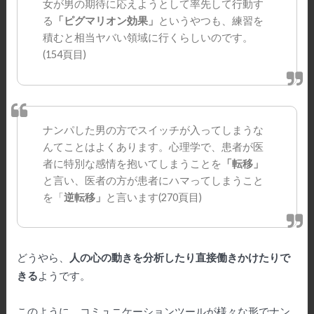
女が男の期待に応えようとして率先して行動す
る
「ピグマリオン効果」
というやつも、練習を
積むと相当ヤバい領域に行くらしいのです。
(154頁目)
ナンパした男の方でスイッチが入ってしまうな
んてことはよくあります。心理学で、患者が医
者に特別な感情を抱いてしまうことを
「転移」
と言い、医者の方が患者にハマってしまうこと
を「
逆転移」
と言います(270頁目)
どうやら、
人の心の動きを分析したり直接働きかけたりで
きる
ようです。
このように、コミュニケーションツールが様々な形でナン