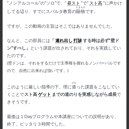
“ノンアルコール”の”ソロ”で、”
昼スト
“で”
スト高
“に声かけ
たまもの
してる辺り、すでにスパルタ教育の
賜物
です。
ですが、この動画の主旨はそこではありませんでした。
なんと、この部員には
「
連れ出し
打診
する時は必ず”壁ド
ン”すべし」
という課題が出されており、それを実践してい
たのです。
(
壁ドンは、それをするだけで主導権を握れるノンバーバルです
ので、自然に出来れば強いです。
)
かな
このように厳しい指導の下、理に
適
った課題をこなしてい
くことで
スト高
ゲット
までの道のりを実感しながら成長
で
きそうです。
最後は１Dayプログラムや本講座についての説明があり、
終了。ピッタリ３時間でした。