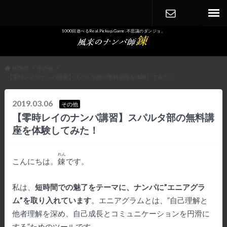
1000回遊べるReal.Pickup.Game. 不思議のダンジョ。
CONTACT
HOME
その他
【零時レイのナンパ講習】スパルタ部の無料講座を体験してみた！
2019.03.06
その他
【零時レイのナンパ講習】スパルタ部の無料講
座を体験してみた！
れん
こんにちは。
錬
です。
私は、
短時間での魅了をテーマに、ナンパに”エニアグラ
ム”を取り入れています
。エニアグラムとは、”自己理解と
他者理解を深め、自己成長とコミュニケーションを円滑に
する”ためのツールです。