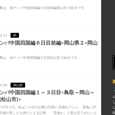
事は、 旅ナンパ中国四国編６日目前編岡山市 の続きです。
3.31
即
ンパ中国四国編６日目前編<岡山県２>岡山
事は、 旅ナンパ中国四国編５日目松山市 の続きです。
3.06
岡山県
ンパ中国四国編１～３日目<鳥取～岡山～
(松山市)>
6年12月５日。私はこの日の記事の写真に見惚れていた。 雲海に浮
田城の美しさを讃たたえる記事。 「雲海か。１度は見てみたいん