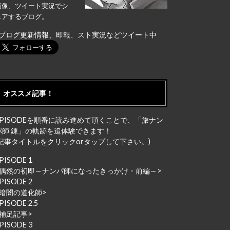
画像、ツイート実況でシ
ェアするブログ。
↓ブログ更新情報、即報、スト実況などツイート中
オススメ記事！
EPISODEを順番に読み進めて頂くことで、「旅ナン
パ師 錬」の軌跡を追体験できます！
(記事タイトルをクリックorタップして下さい。)
PISODE 1
偶然の初即～ナンパ師になったきっかけ・前編～
>
PISODE 2
暗闇の道化師
>
PISODE 2.5
補足記事
>
PISODE 3