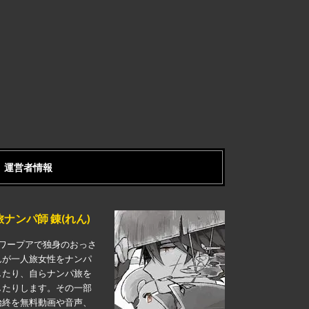
運営者情報
旅ナンパ師 錬(れん)
ワープアで独身のおっさ
んが一人旅女性をナンパ
したり、自らナンパ旅を
したりします。その一部
始終を無料動画や音声、