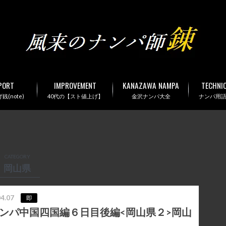
PORT
IMPROVEMENT
KANAZAWA NAMPA
TECHNI
(note)
40代の【スト値上げ】
金沢ナンパ大全
ナンパ用
CATEGORY
岡山県
4.07
即
ンパ中国四国編６日目後編<岡山県２>岡山