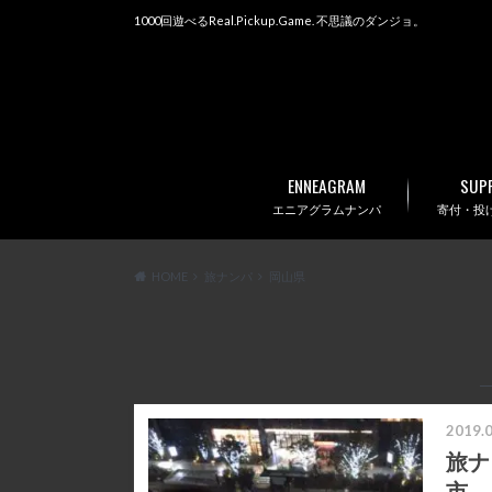
1000回遊べるReal.Pickup.Game. 不思議のダンジョ。
ENNEAGRAM
SUP
エニアグラムナンパ
寄付・投げ銭
HOME
旅ナンパ
岡山県
2019.0
旅ナ
市