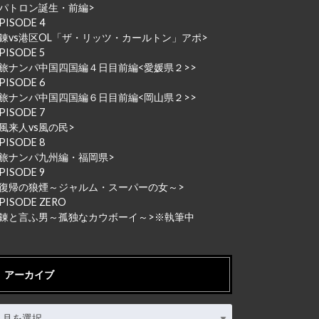
パトロン誕生・前編
>
PISODE 4
錬vs港区OL「ザ・リッツ・カールトン」アポ
>
PISODE 5
旅ナンパ中国四国編４日目前編<愛媛県２>
>
PISODE 6
旅ナンパ中国四国編６日目前編<岡山県２>
>
PISODE 7
風来人vs風の民
>
PISODE 8
旅ナンパ九州編・福岡県
>
PISODE 9
復帰の狼煙～ジャルム・スーパーの女～
>
PISODE ZERO
<錬と言ふ男～孤独なカウボーイ～
>※執筆中
アーカイブ