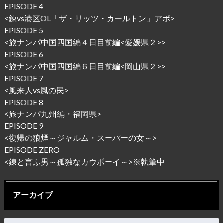
EPISODE 4
<
錬vs港区OL「ザ・リッツ・カールトン」アポ
>
EPISODE 5
<
旅ナンパ中国四国編４日目前編<愛媛県２>
>
EPISODE 6
<
旅ナンパ中国四国編６日目前編<岡山県２>
>
EPISODE 7
<
風来人vs風の民
>
EPISODE 8
<
旅ナンパ九州編・福岡県
>
EPISODE 9
<
復帰の狼煙～ジャルム・スーパーの女～
>
EPISODE ZERO
<錬と言ふ男～孤独なカウボーイ～
>※執筆中
アーカイブ