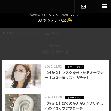
1000回遊べるReal.Pickup.Game. 不思議のダンジョ。
CONTACT
HOME
ストリートナンパ
検証シリーズ
CATEGORY
検証シリーズ
2021.02.02
ストリートナンパ
【検証２】マスクを外させるオープナ
ー【コロナ禍マスクガチャ】
2020.11.20
ストリートナンパ
【検証１】ぼくのかんがえたさいきょ
うのドロップアプローチ