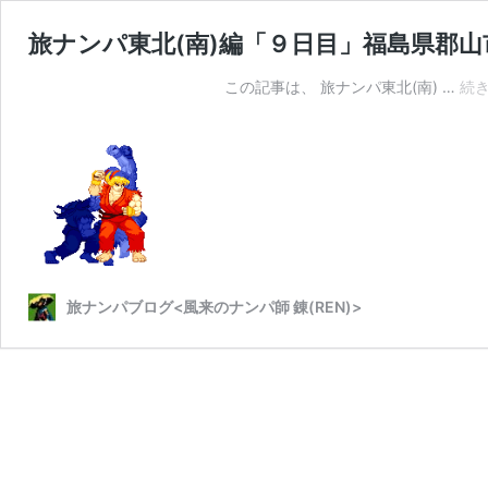
旅ナンパ東北(南)編「９日目」福島県郡山
この記事は、 旅ナンパ東北(南) …
続
旅ナンパブログ<風来のナンパ師 錬(REN)>