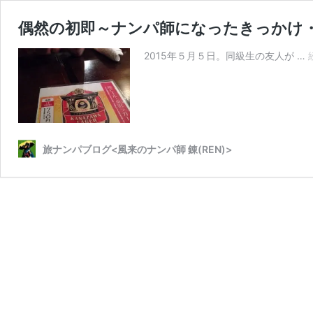
偶然の初即～ナンパ師になったきっかけ
2015年５月５日。同級生の友人が …
旅ナンパブログ<風来のナンパ師 錬(REN)>