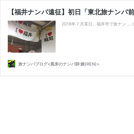
【福井ナンパ遠征】初日「東北旅ナンパ
2019年７月某日、福井市で旅ナン …
旅ナンパブログ<風来のナンパ師 錬(REN)>