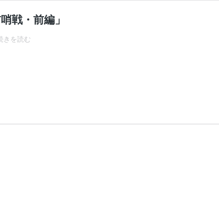
前哨戦・前編」
【福
続きを読む
井
ナ
ン
パ
遠
征】
初
日
「東
北
旅
ナ
ン
パ
前
哨
戦・